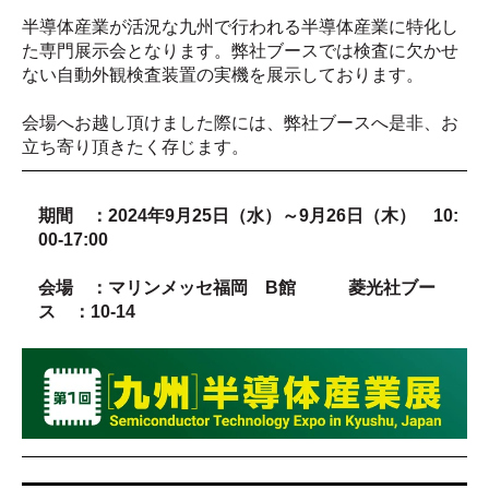
半導体産業が活況な九州で行われる半導体産業に特化し
た専門展示会となります。
弊社ブースでは検査に欠かせ
ない自動外観検査装置の実機を展示しております。
会場へお越し頂けました際には、弊社ブースへ是非、お
立ち寄り頂きたく存じます。
期間 ：
2024
年9
月25
日（水）～9
月26
日（木）
10:
00-17:00
会場 ：マリンメッセ福岡 B館 菱光社ブー
ス ：10-14