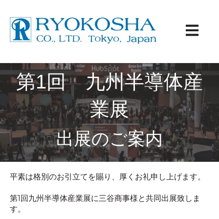
メインナ
第1回 九州半導体産
業展
出展のご案内
平素は格別のお引立てを賜り、厚くお礼申し上げます。
第
1
回九州半導体産業展に三谷商事様と共同
出展致しま
す。