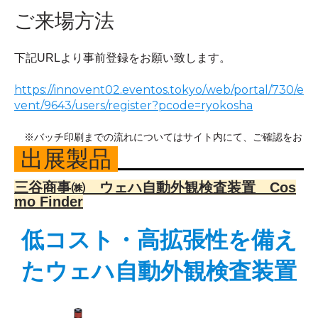
ご来場方法
下記URLより事前登録をお願い致します。
https://innovent02.eventos.tokyo/web/portal/730/e
vent/9643/users/register?pcode=ryokosha
※バッチ印刷までの流れについてはサイト内にて、ご確認をお
出展製品
願い致します。
三谷商事㈱ ウェハ自動外観検査装置 Cos
mo Finder
低コスト・高拡張性を備え
たウェハ自動外観検査装置